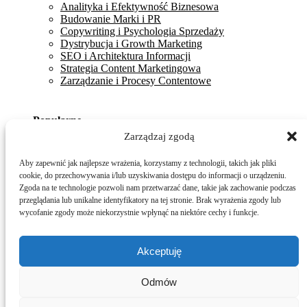
Analityka i Efektywność Biznesowa
Budowanie Marki i PR
Copywriting i Psychologia Sprzedaży
Dystrybucja i Growth Marketing
SEO i Architektura Informacji
Strategia Content Marketingowa
Zarządzanie i Procesy Contentowe
Popularne
Zarządzaj zgodą
Śledzenie konwersji offline wywołanej przez content
online – jak to ugryźć?
Aby zapewnić jak najlepsze wrażenia, korzystamy z technologii, takich jak pliki
10 szablonów maili sprzedażowych, które mają
cookie, do przechowywania i/lub uzyskiwania dostępu do informacji o urządzeniu.
najwyższy wskaźnik odpowiedzi
Zgoda na te technologie pozwoli nam przetwarzać dane, takie jak zachowanie podczas
Jak przebudowa struktury URL zwiększyła ruch
przeglądania lub unikalne identyfikatory na tej stronie. Brak wyrażenia zgody lub
organiczny o 120%?
wycofanie zgody może niekorzystnie wpłynąć na niektóre cechy i funkcje.
Akceptuję
RODO
Regulamin
Polityka prywatności
Odmów
Polityka afiliacyjna