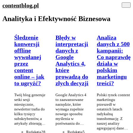
contentblog
.pl
Analityka i Efektywność Biznesowa
Śledzenie
Błędy w
Analiza
konwersji
interpretacji
danych z 500
offline
danych z
kampanii:
wywołanej
Google
Co naprawdę
przez
Analytics 4,
działa w
content
które
polskim
online – jak
prowadzą do
marketingu
to ugryźć?
złych decyzji
treści?
Twój blog generuje
Google Analytics 4
Polski rynek content
setki sesji
to zaawansowane
marketingu
miesięcznie,
narzędzie, które
przeszedł w
newsletter trafia do
wymaga zupełnie
ostatnich latach
kilku tysięcy
nowego sposobu
radykalną
subskrybentów, a
myślenia w
transformację. Z
artykuły zbierają…
porównaniu do…
naszej analizy
agregującej dane…
Redakcja
28
Redakcja
5