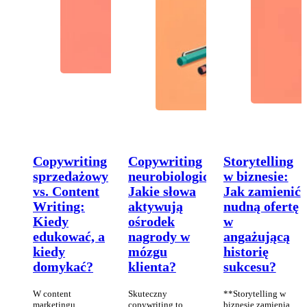
Copywriting
Copywriting
Storytelling
sprzedażowy
neurobiologiczny:
w biznesie:
vs. Content
Jakie słowa
Jak zamienić
Writing:
aktywują
nudną ofertę
Kiedy
ośrodek
w
edukować, a
nagrody w
angażującą
kiedy
mózgu
historię
domykać?
klienta?
sukcesu?
W content
Skuteczny
**Storytelling w
marketingu
copywriting to
biznesie zamienia