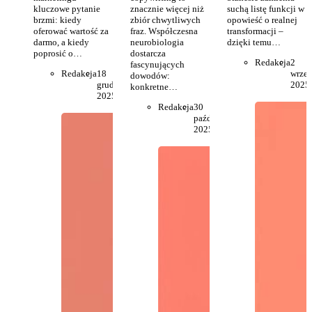
kluczowe pytanie
znacznie więcej niż
suchą listę funkcji w
brzmi: kiedy
zbiór chwytliwych
opowieść o realnej
oferować wartość za
fraz. Współczesna
transformacji –
darmo, a kiedy
neurobiologia
dzięki temu…
poprosić o…
dostarcza
Redakcja
2
fascynujących
Redakcja
18
wrześ
dowodów:
grudnia
2025
konkretne…
2025
Redakcja
30
października
2025