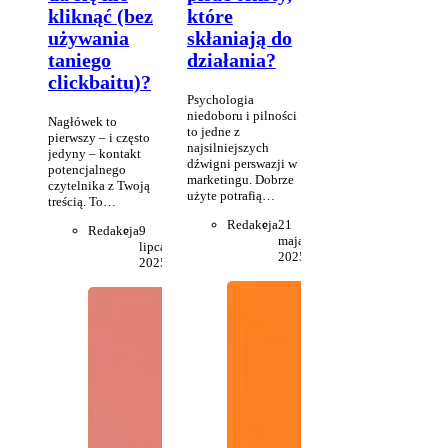
kliknąć (bez
które
używania
skłaniają do
taniego
działania?
clickbaitu)?
Psychologia
niedoboru i pilności
Nagłówek to
to jedne z
pierwszy – i często
najsilniejszych
jedyny – kontakt
dźwigni perswazji w
potencjalnego
marketingu. Dobrze
czytelnika z Twoją
użyte potrafią…
treścią. To…
Redakcja
21
Redakcja
9
maja
lipca
2025
2025