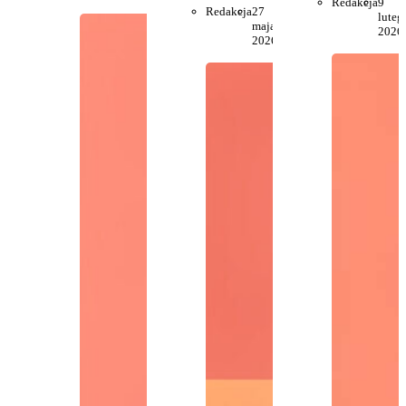
Redakcja
9
Redakcja
27
luteg
maja
2026
2026