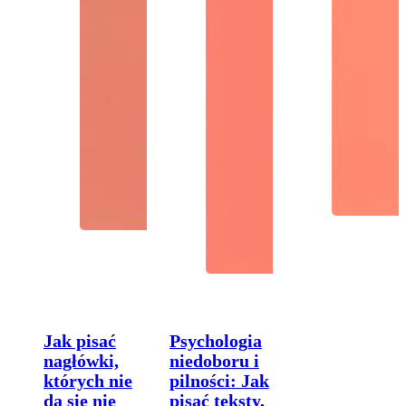
Jak pisać
Psychologia
nagłówki,
niedoboru i
których nie
pilności: Jak
da się nie
pisać teksty,