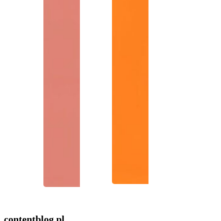
contentblog
.pl