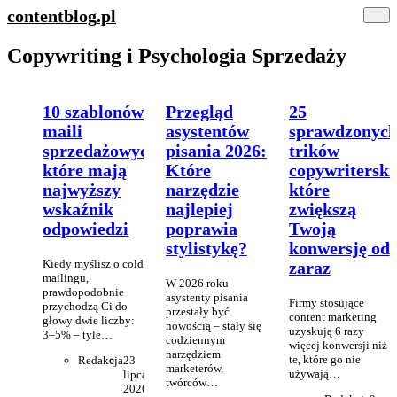
contentblog
.pl
Copywriting i Psychologia Sprzedaży
10 szablonów
Przegląd
25
maili
asystentów
sprawdzonyc
sprzedażowych,
pisania 2026:
trików
które mają
Które
copywriterski
najwyższy
narzędzie
które
wskaźnik
najlepiej
zwiększą
odpowiedzi
poprawia
Twoją
stylistykę?
konwersję od
Kiedy myślisz o cold
zaraz
mailingu,
W 2026 roku
prawdopodobnie
asystenty pisania
Firmy stosujące
przychodzą Ci do
przestały być
content marketing
głowy dwie liczby:
nowością – stały się
uzyskują 6 razy
3–5% – tyle…
codziennym
więcej konwersji niż
narzędziem
te, które go nie
Redakcja
23
marketerów,
używają…
lipca
twórców…
2026