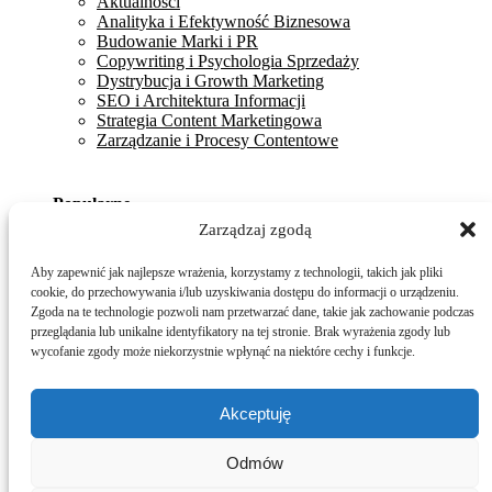
Aktualności
Analityka i Efektywność Biznesowa
Budowanie Marki i PR
Copywriting i Psychologia Sprzedaży
Dystrybucja i Growth Marketing
SEO i Architektura Informacji
Strategia Content Marketingowa
Zarządzanie i Procesy Contentowe
Popularne
Zarządzaj zgodą
Dlaczego "niedoskonały" content wideo buduje lepsze
relacje niż profesjonalne studio?
Aby zapewnić jak najlepsze wrażenia, korzystamy z technologii, takich jak pliki
Śledzenie konwersji offline wywołanej przez content
cookie, do przechowywania i/lub uzyskiwania dostępu do informacji o urządzeniu.
online – jak to ugryźć?
Zgoda na te technologie pozwoli nam przetwarzać dane, takie jak zachowanie podczas
10 szablonów maili sprzedażowych, które mają
przeglądania lub unikalne identyfikatory na tej stronie. Brak wyrażenia zgody lub
najwyższy wskaźnik odpowiedzi
wycofanie zgody może niekorzystnie wpłynąć na niektóre cechy i funkcje.
Akceptuję
RODO
Regulamin
Polityka prywatności
Odmów
Polityka afiliacyjna