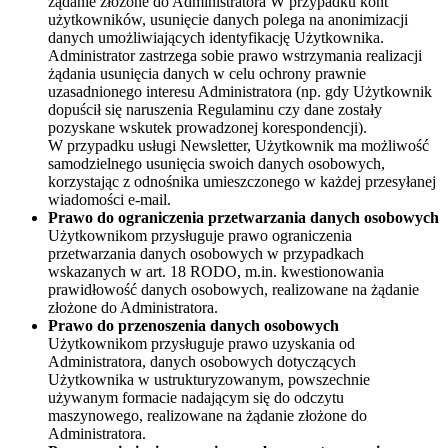
żądanie złożone do Administratora W przypadku kont
użytkowników, usunięcie danych polega na anonimizacji
danych umożliwiających identyfikację Użytkownika.
Administrator zastrzega sobie prawo wstrzymania realizacji
żądania usunięcia danych w celu ochrony prawnie
uzasadnionego interesu Administratora (np. gdy Użytkownik
dopuścił się naruszenia Regulaminu czy dane zostały
pozyskane wskutek prowadzonej korespondencji).
W przypadku usługi Newsletter, Użytkownik ma możliwość
samodzielnego usunięcia swoich danych osobowych,
korzystając z odnośnika umieszczonego w każdej przesyłanej
wiadomości e-mail.
Prawo do ograniczenia przetwarzania danych osobowych
Użytkownikom przysługuje prawo ograniczenia
przetwarzania danych osobowych w przypadkach
wskazanych w art. 18 RODO, m.in. kwestionowania
prawidłowość danych osobowych, realizowane na żądanie
złożone do Administratora.
Prawo do przenoszenia danych osobowych
Użytkownikom przysługuje prawo uzyskania od
Administratora, danych osobowych dotyczących
Użytkownika w ustrukturyzowanym, powszechnie
używanym formacie nadającym się do odczytu
maszynowego, realizowane na żądanie złożone do
Administratora.