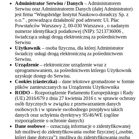
Administrator Serwisu / Danych
– Administratorem
Serwisu oraz Administratorem Danych (dalej Administrator)
jest firma “Wingsbridge Instytut Naukowo-doradczy Sp. z
o.o.” , prowadząca działalność pod adresem: Ul. Plac
Powstańców Warszawy 2, 00-030 Warszawa , o nadanym
numerze identyfikacji podatkowej (NIP): 5213736006 ,
świadcząca usługi drogą elektroniczną za pośrednictwem
Serwisu
Użytkownik
– osoba fizyczna, dla której Administrator
świadczy usługi drogą elektroniczną za pośrednictwem
Serwisu.
Urządzenie
– elektroniczne urządzenie wraz z
oprogramowaniem, za pośrednictwem którego Użytkownik
uzyskuje dostęp do Serwisu.
Cookies (ciasteczka)
– dane tekstowe gromadzone w formie
plików zamieszczanych na Urządzeniu Użytkownika
RODO
– Rozporządzenie Parlamentu Europejskiego i Rady
(UE) 2016/679 z dnia 27 kwietnia 2016 r. w sprawie ochrony
osób fizycznych w związku z przetwarzaniem danych
osobowych i w sprawie swobodnego przepływu takich
danych oraz uchylenia dyrektywy 95/46/WE (ogólne
rozporządzenie o ochronie danych)
Dane osobowe
– oznaczają informacje o zidentyfikowanej
lub możliwej do zidentyfikowania osobie fizycznej („osobie,
której dane dotyczą”); możliwa do zidentyfikowania osoba