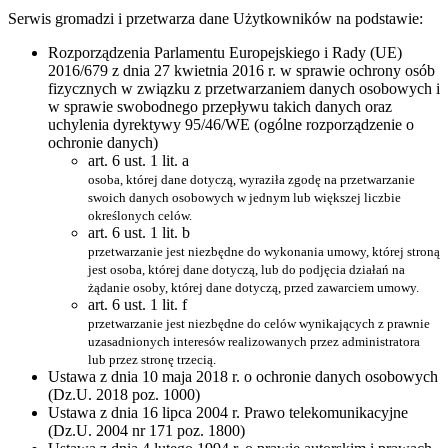
Serwis gromadzi i przetwarza dane Użytkowników na podstawie:
Rozporządzenia Parlamentu Europejskiego i Rady (UE)
2016/679 z dnia 27 kwietnia 2016 r. w sprawie ochrony osób
fizycznych w związku z przetwarzaniem danych osobowych i
w sprawie swobodnego przepływu takich danych oraz
uchylenia dyrektywy 95/46/WE (ogólne rozporządzenie o
ochronie danych)
art. 6 ust. 1 lit. a
osoba, której dane dotyczą, wyraziła zgodę na przetwarzanie
swoich danych osobowych w jednym lub większej liczbie
określonych celów.
art. 6 ust. 1 lit. b
przetwarzanie jest niezbędne do wykonania umowy, której stroną
jest osoba, której dane dotyczą, lub do podjęcia działań na
żądanie osoby, której dane dotyczą, przed zawarciem umowy.
art. 6 ust. 1 lit. f
przetwarzanie jest niezbędne do celów wynikających z prawnie
uzasadnionych interesów realizowanych przez administratora
lub przez stronę trzecią.
Ustawa z dnia 10 maja 2018 r. o ochronie danych osobowych
(Dz.U. 2018 poz. 1000)
Ustawa z dnia 16 lipca 2004 r. Prawo telekomunikacyjne
(Dz.U. 2004 nr 171 poz. 1800)