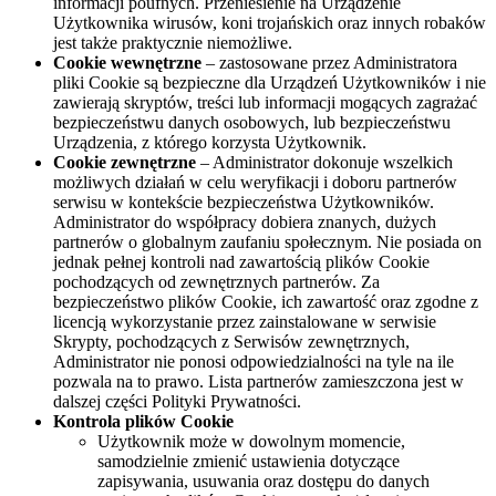
informacji poufnych. Przeniesienie na Urządzenie
Użytkownika wirusów, koni trojańskich oraz innych robaków
jest także praktycznie niemożliwe.
Cookie wewnętrzne
– zastosowane przez Administratora
pliki Cookie są bezpieczne dla Urządzeń Użytkowników i nie
zawierają skryptów, treści lub informacji mogących zagrażać
bezpieczeństwu danych osobowych, lub bezpieczeństwu
Urządzenia, z którego korzysta Użytkownik.
Cookie zewnętrzne
– Administrator dokonuje wszelkich
możliwych działań w celu weryfikacji i doboru partnerów
serwisu w kontekście bezpieczeństwa Użytkowników.
Administrator do współpracy dobiera znanych, dużych
partnerów o globalnym zaufaniu społecznym. Nie posiada on
jednak pełnej kontroli nad zawartością plików Cookie
pochodzących od zewnętrznych partnerów. Za
bezpieczeństwo plików Cookie, ich zawartość oraz zgodne z
licencją wykorzystanie przez zainstalowane w serwisie
Skrypty, pochodzących z Serwisów zewnętrznych,
Administrator nie ponosi odpowiedzialności na tyle na ile
pozwala na to prawo. Lista partnerów zamieszczona jest w
dalszej części Polityki Prywatności.
Kontrola plików Cookie
Użytkownik może w dowolnym momencie,
samodzielnie zmienić ustawienia dotyczące
zapisywania, usuwania oraz dostępu do danych