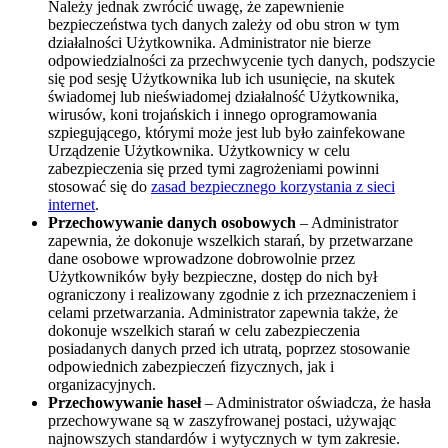
Należy jednak zwrócić uwagę, że zapewnienie
bezpieczeństwa tych danych zależy od obu stron w tym
działalności Użytkownika. Administrator nie bierze
odpowiedzialności za przechwycenie tych danych, podszycie
się pod sesję Użytkownika lub ich usunięcie, na skutek
świadomej lub nieświadomej działalność Użytkownika,
wirusów, koni trojańskich i innego oprogramowania
szpiegującego, którymi może jest lub było zainfekowane
Urządzenie Użytkownika. Użytkownicy w celu
zabezpieczenia się przed tymi zagrożeniami powinni
stosować się do
zasad bezpiecznego korzystania z sieci
internet
.
Przechowywanie danych osobowych
– Administrator
zapewnia, że dokonuje wszelkich starań, by przetwarzane
dane osobowe wprowadzone dobrowolnie przez
Użytkowników były bezpieczne, dostęp do nich był
ograniczony i realizowany zgodnie z ich przeznaczeniem i
celami przetwarzania. Administrator zapewnia także, że
dokonuje wszelkich starań w celu zabezpieczenia
posiadanych danych przed ich utratą, poprzez stosowanie
odpowiednich zabezpieczeń fizycznych, jak i
organizacyjnych.
Przechowywanie haseł
– Administrator oświadcza, że hasła
przechowywane są w zaszyfrowanej postaci, używając
najnowszych standardów i wytycznych w tym zakresie.