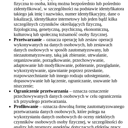
fizyczna to osoba, którą można bezpośrednio lub pośrednio
zidentyfikować, w szczególności na podstawie identyfikatora
takiego jak imię i nazwisko, numer identyfikacyjny, dane o
lokalizacji, identyfikator internetowy lub jeden bądź kilka
szczególnych czynników określających fizyczną,
fizjologiczną, genetyczną, psychiczną, ekonomiczną,
kulturową lub społeczną tożsamość osoby fizycznej.
Przetwarzanie
– oznacza operację lub zestaw operacji
wykonywanych na danych osobowych, lub zestawach
danych osobowych w sposób zautomatyzowany, lub
niezautomatyzowany, taką jak zbieranie, utrwalanie,
organizowanie, porządkowanie, przechowywanie,
adaptowanie lub modyfikowanie, pobieranie, przeglądanie,
wykorzystywanie, ujawnianie poprzez przesłanie,
rozpowszechnianie lub innego rodzaju udostępnianie,
dopasowywanie lub łączenie, ograniczanie, usuwanie lub
niszczenie;
Ograniczenie przetwarzania
– oznacza oznaczenie
przechowywanych danych osobowych w celu ograniczenia
ich przyszłego przetwarzania.
Profilowanie
– oznacza dowolną formę zautomatyzowanego
przetwarzania danych osobowych, które polega na
wykorzystaniu danych osobowych do oceny niektórych
czynników osobowych osoby fizycznej, w szczególności do
analizy lub prognozy aspektów dotyczących efektów pracy