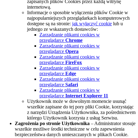
zapisanych plików Cookies przez każdą witrynę
internetową.
Informacje o sposobie wyłączenia plików Cookie w
najpopularniejszych przeglądarkach komputerowych
dostępne są na stronie:
jak wyłączyć cookie
lub u
jednego ze wskazanych dostawców:
Zarządzanie plikami cookies w
przeglądarce
Chrome
Zarządzanie plikami cookies w
przeglądarce
Opera
Zarządzanie plikami cookies w
przeglądarce
FireFox
Zarządzanie plikami cookies w
przeglądarce
Edge
Zarządzanie plikami cookies w
przeglądarce
Safari
Zarządzanie plikami cookies w
przeglądarce
Internet Explorer 11
Użytkownik może w dowolnym momencie usunąć
wszelkie zapisane do tej pory pliki Cookie, korzystając
z narzędzi Urządzenia Użytkownika, za pośrednictwem
którego Użytkownik korzysta z usług Serwisu.
Zagrożenia po stronie Użytkownika
– Administrator stosuje
wszelkie możliwe środki techniczne w celu zapewnienia
bezpieczeństwa danych umieszczanych w plikach Cookie.