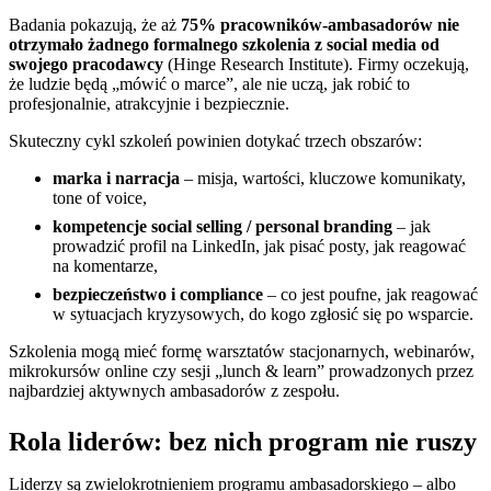
Badania pokazują, że aż
75% pracowników-ambasadorów nie
otrzymało żadnego formalnego szkolenia z social media od
swojego pracodawcy
(Hinge Research Institute). Firmy oczekują,
że ludzie będą „mówić o marce”, ale nie uczą, jak robić to
profesjonalnie, atrakcyjnie i bezpiecznie.
Skuteczny cykl szkoleń powinien dotykać trzech obszarów:
marka i narracja
– misja, wartości, kluczowe komunikaty,
tone of voice,
kompetencje social selling / personal branding
– jak
prowadzić profil na LinkedIn, jak pisać posty, jak reagować
na komentarze,
bezpieczeństwo i compliance
– co jest poufne, jak reagować
w sytuacjach kryzysowych, do kogo zgłosić się po wsparcie.
Szkolenia mogą mieć formę warsztatów stacjonarnych, webinarów,
mikrokursów online czy sesji „lunch & learn” prowadzonych przez
najbardziej aktywnych ambasadorów z zespołu.
Rola liderów: bez nich program nie ruszy
Liderzy są zwielokrotnieniem programu ambasadorskiego – albo