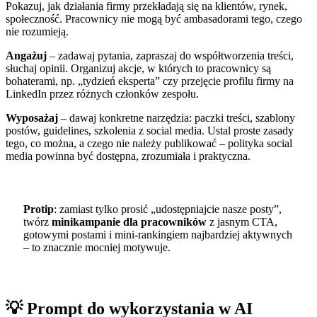
Pokazuj, jak działania firmy przekładają się na klientów, rynek,
społeczność. Pracownicy nie mogą być ambasadorami tego, czego
nie rozumieją.
Angażuj
– zadawaj pytania, zapraszaj do współtworzenia treści,
słuchaj opinii. Organizuj akcje, w których to pracownicy są
bohaterami, np. „tydzień eksperta” czy przejęcie profilu firmy na
LinkedIn przez różnych członków zespołu.
Wyposażaj
– dawaj konkretne narzędzia: paczki treści, szablony
postów, guidelines, szkolenia z social media. Ustal proste zasady
tego, co można, a czego nie należy publikować – polityka social
media powinna być dostępna, zrozumiała i praktyczna.
Protip
: zamiast tylko prosić „udostępniajcie nasze posty”,
twórz
minikampanie dla pracowników
z jasnym CTA,
gotowymi postami i mini-rankingiem najbardziej aktywnych
– to znacznie mocniej motywuje.
💡 Prompt do wykorzystania w AI