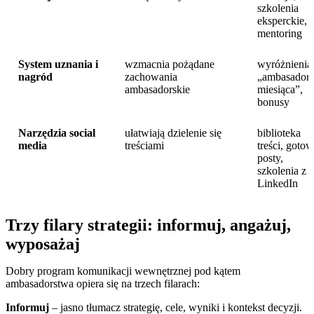
szkolenia
eksperckie,
mentoring
System uznania i
wzmacnia pożądane
wyróżnienia
nagród
zachowania
„ambasador
ambasadorskie
miesiąca”,
bonusy
Narzędzia social
ułatwiają dzielenie się
biblioteka
media
treściami
treści, goto
posty,
szkolenia z
LinkedIn
Trzy filary strategii: informuj, angażuj,
wyposażaj
Dobry program komunikacji wewnętrznej pod kątem
ambasadorstwa opiera się na trzech filarach:
Informuj
– jasno tłumacz strategię, cele, wyniki i kontekst decyzji.