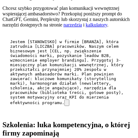
Chcesz szybko przygotować plan komunikacji wewnętrznej
wspierającej ambasadorstwo? Przekopiuj poniższy prompt do
ChatGPT, Gemini, Perplexity lub skorzystaj z naszych autorskich
narzędzi dostępnych na stronie
narzedzia
i
kalkulatory
.
Jestem [STANOWISKO] w firmie [BRANŻA], która 
zatrudnia [LICZBA] pracowników. Naszym celem 
biznesowym jest [CEL, np. zwiększenie 
świadomości marki, pozyskanie leadów B2B, 
wzmocnienie employer brandingu]. Przygotuj 3-
miesięczny plan komunikacji wewnętrznej, który 
przekształci przynajmniej 20% zespołu w 
aktywnych ambasadorów marki. Plan powinien 
zawierać: kluczowe komunikaty (storytelling 
marki), harmonogram działań (newslettery, 
szkolenia, akcje angażujące), narzędzia dla 
pracowników (biblioteka treści, gotowe posty), 
system motywacyjny oraz KPI do mierzenia 
efektywności programu.
Szkolenia: luka kompetencyjna, o której
firmy zapominają