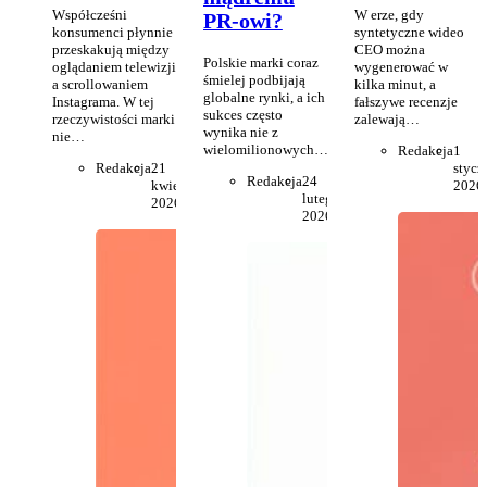
Współcześni
W erze, gdy
PR-owi?
konsumenci płynnie
syntetyczne wideo
przeskakują między
CEO można
Polskie marki coraz
oglądaniem telewizji
wygenerować w
śmielej podbijają
a scrollowaniem
kilka minut, a
globalne rynki, a ich
Instagrama. W tej
fałszywe recenzje
sukces często
rzeczywistości marki
zalewają…
wynika nie z
nie…
wielomilionowych…
Redakcja
1
Redakcja
21
stycz
Redakcja
24
kwietnia
2026
lutego
2026
2026