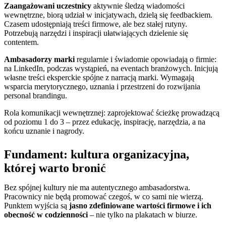
Zaangażowani uczestnicy
aktywnie śledzą wiadomości
wewnętrzne, biorą udział w inicjatywach, dzielą się feedbackiem.
Czasem udostępniają treści firmowe, ale bez stałej rutyny.
Potrzebują narzędzi i inspiracji ułatwiających dzielenie się
contentem.
Ambasadorzy marki
regularnie i świadomie opowiadają o firmie:
na LinkedIn, podczas wystąpień, na eventach branżowych. Inicjują
własne treści eksperckie spójne z narracją marki. Wymagają
wsparcia merytorycznego, uznania i przestrzeni do rozwijania
personal brandingu.
Rola komunikacji wewnętrznej: zaprojektować ścieżkę prowadzącą
od poziomu 1 do 3 – przez edukację, inspirację, narzędzia, a na
końcu uznanie i nagrody.
Fundament: kultura organizacyjna,
której warto bronić
Bez spójnej kultury nie ma autentycznego ambasadorstwa.
Pracownicy nie będą promować czegoś, w co sami nie wierzą.
Punktem wyjścia są
jasno zdefiniowane wartości firmowe i ich
obecność w codzienności
– nie tylko na plakatach w biurze.