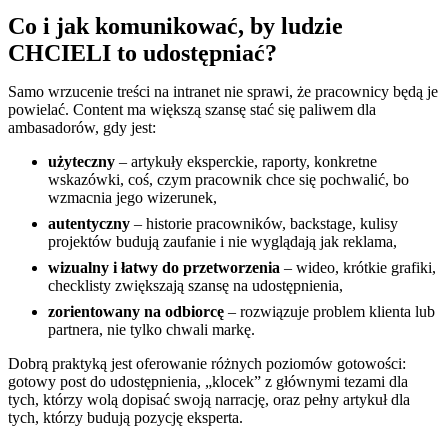
Co i jak komunikować, by ludzie
CHCIELI to udostępniać?
Samo wrzucenie treści na intranet nie sprawi, że pracownicy będą je
powielać. Content ma większą szansę stać się paliwem dla
ambasadorów, gdy jest:
użyteczny
– artykuły eksperckie, raporty, konkretne
wskazówki, coś, czym pracownik chce się pochwalić, bo
wzmacnia jego wizerunek,
autentyczny
– historie pracowników, backstage, kulisy
projektów budują zaufanie i nie wyglądają jak reklama,
wizualny i łatwy do przetworzenia
– wideo, krótkie grafiki,
checklisty zwiększają szansę na udostępnienia,
zorientowany na odbiorcę
– rozwiązuje problem klienta lub
partnera, nie tylko chwali markę.
Dobrą praktyką jest oferowanie różnych poziomów gotowości:
gotowy post do udostępnienia, „klocek” z głównymi tezami dla
tych, którzy wolą dopisać swoją narrację, oraz pełny artykuł dla
tych, którzy budują pozycję eksperta.