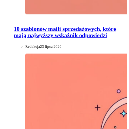
10 szablonów maili sprzedażowych, które
mają najwyższy wskaźnik odpowiedzi
Redakcja
23 lipca 2026