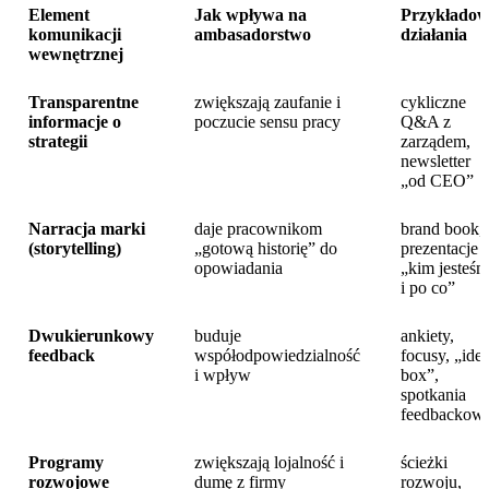
Element
Jak wpływa na
Przykłado
komunikacji
ambasadorstwo
działania
wewnętrznej
Transparentne
zwiększają zaufanie i
cykliczne
informacje o
poczucie sensu pracy
Q&A z
strategii
zarządem,
newsletter
„od CEO”
Narracja marki
daje pracownikom
brand book,
(storytelling)
„gotową historię” do
prezentacje
opowiadania
„kim jesteś
i po co”
Dwukierunkowy
buduje
ankiety,
feedback
współodpowiedzialność
focusy, „ide
i wpływ
box”,
spotkania
feedbackow
Programy
zwiększają lojalność i
ścieżki
rozwojowe
dumę z firmy
rozwoju,