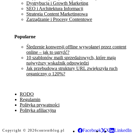
Dystrybucja i Growth Marketing
SEO i Architektura Informacji
Strategia Content Marketingowa
Zarządzanie i Procesy Contentowe
Popularne
Śledzenie konwersji offline wywołanej przez content
online – jak to ugryźć?
10 szablonów maili sprzedażowych, które mają
najwyższy wskaźnik odpowiedzi
Jak przebudowa struktury URL zwiększyła ruch
organiczny o 120%?
RODO
Regulamin
Polityka prywatności
Polityka afiliacyjna
Facebook
X
LinkedIn
Copyright © 2026
contentblog.pl