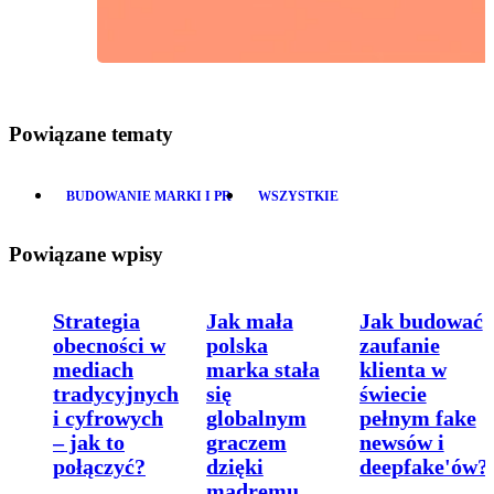
Powiązane tematy
BUDOWANIE MARKI I PR
WSZYSTKIE
Powiązane wpisy
Strategia
Jak mała
Jak budować
obecności w
polska
zaufanie
mediach
marka stała
klienta w
tradycyjnych
się
świecie
i cyfrowych
globalnym
pełnym fake
– jak to
graczem
newsów i
połączyć?
dzięki
deepfake'ów?
mądremu