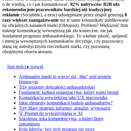
o ile wiedzą, co i jak komunikować.
92% nabywców B2B ufa
rekomendacjom pracowników bardziej niż tradycyjnej
reklamie
(Sociabble), a treści udostępniane przez zespół generują
8
razy większe zaangażowanie
niż te same komunikaty publikowane
na oficjalnych kanałach marki (Oktopost). Problem? Większość firm
traktuje komunikację wewnętrzną jak zło konieczne, nie jak
fundament programu ambasadorskiego. To właśnie jakość, spójność
i intencja wewnętrznych komunikatów decyduje, czy pracownicy
staną się autentycznymi rzecznikami marki, czy pozostaną
obojętnymi obserwatorami.
Spis treści
▸ rozwiń
Ambasador marki to więcej niż „like" pod postem
firmowym
Trzy poziomy dojrzałości ambasadorskiej
Fundament: kultura organizacyjna, której warto bronić
Komunikacja wewnętrzna jako UX pracownika
Jakie elementy komunikacji budują ambasadorów?
Trzy filary strategii: informuj, angażuj, wyposażaj
💡 Prompt do wykorzystania w AI
Szkolenia: luka kompetencyjna, o której firmy
zapominają
Rola liderów: bez nich program nie ruszy