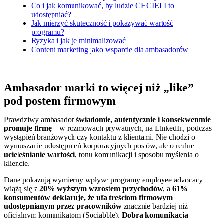
Co i jak komunikować, by ludzie CHCIELI to
udostępniać?
Jak mierzyć skuteczność i pokazywać wartość
programu?
Ryzyka i jak je minimalizować
Content marketing jako wsparcie dla ambasadorów
Ambasador marki to więcej niż „like”
pod postem firmowym
Prawdziwy ambasador
świadomie, autentycznie i konsekwentnie
promuje firmę
– w rozmowach prywatnych, na LinkedIn, podczas
wystąpień branżowych czy kontaktu z klientami. Nie chodzi o
wymuszanie udostępnień korporacyjnych postów, ale o realne
ucieleśnianie wartości
, tonu komunikacji i sposobu myślenia o
kliencie.
Dane pokazują wymierny wpływ: programy employee advocacy
wiążą się z
20% wyższym wzrostem przychodów
, a
61%
konsumentów deklaruje, że ufa treściom firmowym
udostępnianym przez pracowników
znacznie bardziej niż
oficjalnym komunikatom (Sociabble).
Dobra komunikacja