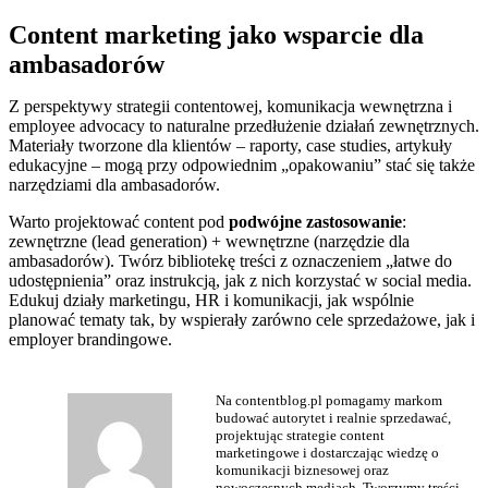
Content marketing jako wsparcie dla
ambasadorów
Z perspektywy strategii contentowej, komunikacja wewnętrzna i
employee advocacy to naturalne przedłużenie działań zewnętrznych.
Materiały tworzone dla klientów – raporty, case studies, artykuły
edukacyjne – mogą przy odpowiednim „opakowaniu” stać się także
narzędziami dla ambasadorów.
Warto projektować content pod
podwójne zastosowanie
:
zewnętrzne (lead generation) + wewnętrzne (narzędzie dla
ambasadorów). Twórz bibliotekę treści z oznaczeniem „łatwe do
udostępnienia” oraz instrukcją, jak z nich korzystać w social media.
Edukuj działy marketingu, HR i komunikacji, jak wspólnie
planować tematy tak, by wspierały zarówno cele sprzedażowe, jak i
employer brandingowe.
Na contentblog.pl pomagamy markom
budować autorytet i realnie sprzedawać,
projektując strategie content
marketingowe i dostarczając wiedzę o
komunikacji biznesowej oraz
nowoczesnych mediach. Tworzymy treści,