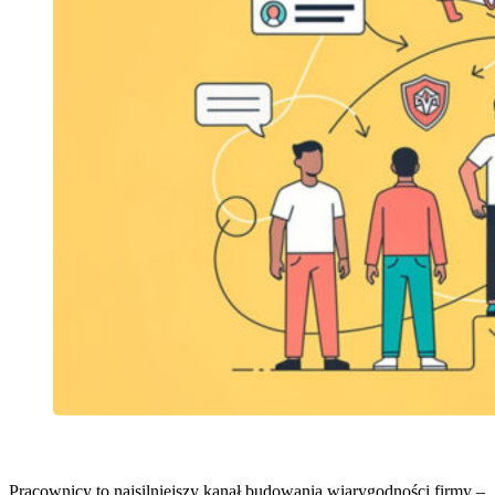
Pracownicy to najsilniejszy kanał budowania wiarygodności firmy –