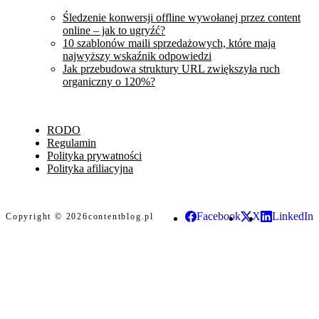
Śledzenie konwersji offline wywołanej przez content
online – jak to ugryźć?
10 szablonów maili sprzedażowych, które mają
najwyższy wskaźnik odpowiedzi
Jak przebudowa struktury URL zwiększyła ruch
organiczny o 120%?
RODO
Regulamin
Polityka prywatności
Polityka afiliacyjna
Facebook
X
LinkedIn
Copyright © 2026
contentblog.pl