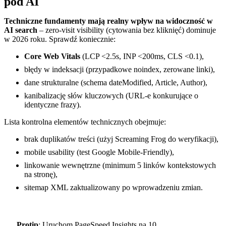
pod AI
Techniczne fundamenty mają realny wpływ na widoczność w
AI search
– zero-visit visibility (cytowania bez kliknięć) dominuje
w 2026 roku. Sprawdź koniecznie:
Core Web Vitals
(LCP <2.5s, INP <200ms, CLS <0.1),
błędy w indeksacji (przypadkowe noindex, zerowane linki),
dane strukturalne (schema dateModified, Article, Author),
kanibalizację słów kluczowych (URL-e konkurujące o
identyczne frazy).
Lista kontrolna elementów technicznych obejmuje:
brak duplikatów treści (użyj Screaming Frog do weryfikacji),
mobile usability (test Google Mobile-Friendly),
linkowanie wewnętrzne (minimum 5 linków kontekstowych
na stronę),
sitemap XML zaktualizowany po wprowadzeniu zmian.
Protip
: Uruchom PageSpeed Insights na 10