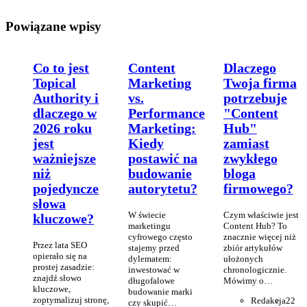
Powiązane wpisy
Co to jest
Content
Dlaczego
Topical
Marketing
Twoja firma
Authority i
vs.
potrzebuje
dlaczego w
Performance
"Content
2026 roku
Marketing:
Hub"
jest
Kiedy
zamiast
ważniejsze
postawić na
zwykłego
niż
budowanie
bloga
pojedyncze
autorytetu?
firmowego?
słowa
W świecie
Czym właściwie jest
kluczowe?
marketingu
Content Hub? To
cyfrowego często
znacznie więcej niż
Przez lata SEO
stajemy przed
zbiór artykułów
opierało się na
dylematem:
ułożonych
prostej zasadzie:
inwestować w
chronologicznie.
znajdź słowo
długofalowe
Mówimy o…
kluczowe,
budowanie marki
zoptymalizuj stronę,
Redakcja
22
czy skupić…