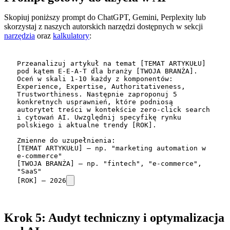
Skopiuj poniższy prompt do ChatGPT, Gemini, Perplexity lub
skorzystaj z naszych autorskich narzędzi dostępnych w sekcji
narzędzia
oraz
kalkulatory
:
Przeanalizuj artykuł na temat [TEMAT ARTYKUŁU] 
pod kątem E-E-A-T dla branży [TWOJA BRANŻA]. 
Oceń w skali 1-10 każdy z komponentów: 
Experience, Expertise, Authoritativeness, 
Trustworthiness. Następnie zaproponuj 5 
konkretnych usprawnień, które podniosą 
autorytet treści w kontekście zero-click search 
i cytowań AI. Uwzględnij specyfikę rynku 
polskiego i aktualne trendy [ROK].

Zmienne do uzupełnienia:

[TEMAT ARTYKUŁU] – np. "marketing automation w 
e-commerce"

[TWOJA BRANŻA] – np. "fintech", "e-commerce", 
"SaaS"

[ROK] – 2026
Krok 5: Audyt techniczny i optymalizacja