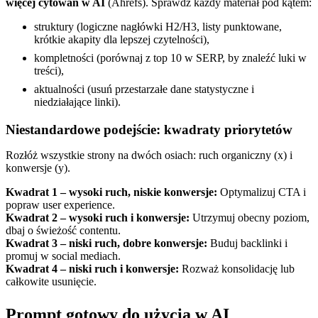
więcej cytowań w AI
(Ahrefs). Sprawdź każdy materiał pod kątem:
struktury (logiczne nagłówki H2/H3, listy punktowane,
krótkie akapity dla lepszej czytelności),
kompletności (porównaj z top 10 w SERP, by znaleźć luki w
treści),
aktualności (usuń przestarzałe dane statystyczne i
niedziałające linki).
Niestandardowe podejście: kwadraty priorytetów
Rozłóż wszystkie strony na dwóch osiach: ruch organiczny (x) i
konwersje (y).
Kwadrat 1 – wysoki ruch, niskie konwersje:
Optymalizuj CTA i
popraw user experience.
Kwadrat 2 – wysoki ruch i konwersje:
Utrzymuj obecny poziom,
dbaj o świeżość contentu.
Kwadrat 3 – niski ruch, dobre konwersje:
Buduj backlinki i
promuj w social mediach.
Kwadrat 4 – niski ruch i konwersje:
Rozważ konsolidację lub
całkowite usunięcie.
Prompt gotowy do użycia w AI