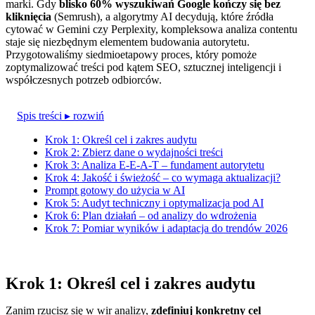
marki. Gdy
blisko 60% wyszukiwań Google kończy się bez
kliknięcia
(Semrush), a algorytmy AI decydują, które źródła
cytować w Gemini czy Perplexity, kompleksowa analiza contentu
staje się niezbędnym elementem budowania autorytetu.
Przygotowaliśmy siedmioetapowy proces, który pomoże
zoptymalizować treści pod kątem SEO, sztucznej inteligencji i
współczesnych potrzeb odbiorców.
Spis treści
▸ rozwiń
Krok 1: Określ cel i zakres audytu
Krok 2: Zbierz dane o wydajności treści
Krok 3: Analiza E-E-A-T – fundament autorytetu
Krok 4: Jakość i świeżość – co wymaga aktualizacji?
Prompt gotowy do użycia w AI
Krok 5: Audyt techniczny i optymalizacja pod AI
Krok 6: Plan działań – od analizy do wdrożenia
Krok 7: Pomiar wyników i adaptacja do trendów 2026
Krok 1: Określ cel i zakres audytu
Zanim rzucisz się w wir analizy,
zdefiniuj konkretny cel