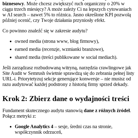
biznesowy
. Może chcesz zwiększyć ruch organiczny o 20% w
ciągu trzech miesięcy? A może zależy Ci na lepszych cytowaniach
w AI search – nawet 5% to różnica. Jasno określone KPI pozwolą
później ocenić, czy Twoje działania przyniosły efekt.
Co powinno znaleźć się w zakresie audytu?
owned media (strona www, blog firmowy),
earned media (recenzje, wzmianki branżowe),
shared media (treści publikowane w social mediach).
Jeśli zarządzasz rozbudowaną witryną, narzędzia crawlingowe jak
Site Audit w Semrush świetnie sprawdzą się do zebrania pełnej listy
URL-i. Priorytetyzuj sekcje generujące konwersje – nie musisz od
razu audytować każdej podstrony z historią firmy sprzed dekady.
Krok 2: Zbierz dane o wydajności treści
Fundament skutecznego audytu stanowią
dane z różnych źródeł
.
Połącz metryki z:
Google Analytics 4
– sesje, średni czas na stronie,
współczynnik odrzuceń,