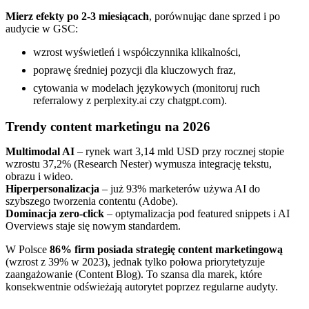
Mierz efekty po 2-3 miesiącach
, porównując dane sprzed i po
audycie w GSC:
wzrost wyświetleń i współczynnika klikalności,
poprawę średniej pozycji dla kluczowych fraz,
cytowania w modelach językowych (monitoruj ruch
referralowy z perplexity.ai czy chatgpt.com).
Trendy content marketingu na 2026
Multimodal AI
– rynek wart 3,14 mld USD przy rocznej stopie
wzrostu 37,2% (Research Nester) wymusza integrację tekstu,
obrazu i wideo.
Hiperpersonalizacja
– już 93% marketerów używa AI do
szybszego tworzenia contentu (Adobe).
Dominacja zero-click
– optymalizacja pod featured snippets i AI
Overviews staje się nowym standardem.
W Polsce
86% firm posiada strategię content marketingową
(wzrost z 39% w 2023), jednak tylko połowa priorytetyzuje
zaangażowanie (Content Blog). To szansa dla marek, które
konsekwentnie odświeżają autorytet poprzez regularne audyty.