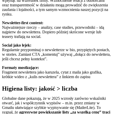
wpłynąć na wizerunek firmy. Wzmocnienie relacji z odbiorcami
oraz transparentność w działaniu mogą prowadzić do zwiększenia
zaufania i lojalności, a tym samym wzmocnienia naszej pozycji na
rynku.
Newsletter-first content:
Najważniejsze rzeczy – analizy, case studies, przewodniki – idą
najpierw do newslettera. Dopiero później skrócone wersje lub
teasery trafiają na social.
Social jako lejek:
Regularnie przypominaj o newsletterze w bio, przypiętych postach,
w stories. Zamiast CTA „komentuj” używaj „dołącz do newslettera,
jeśli chcesz pełny kontekst”.
Formaty mostkujące:
Fragment newslettera jako karuzela, cytat z maila jako grafika,
krótkie wideo z „kulis newslettera” z linkiem do zapisu
Higiena listy: jakość > liczba
Globalne dane pokazują, że w 2025 wzrosły zarówno wskaźniki
otwarć, jak i współczynnik wypisów – m.in. przez zmiany w
Gmailu ułatwiające szybkie wypisywanie się (MailerLite). To
sygnał, że
agresywne powiększanie listy „za wszelką cenę” traci