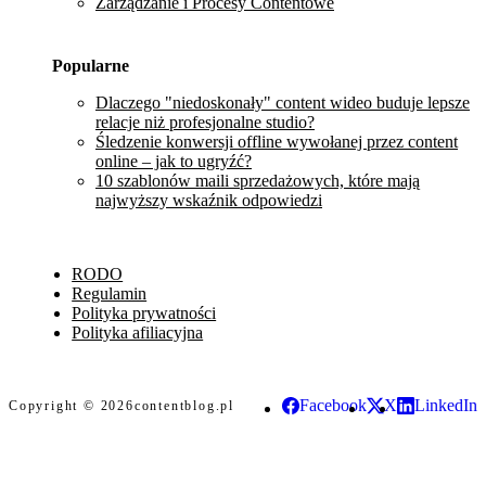
Zarządzanie i Procesy Contentowe
Popularne
Dlaczego "niedoskonały" content wideo buduje lepsze
relacje niż profesjonalne studio?
Śledzenie konwersji offline wywołanej przez content
online – jak to ugryźć?
10 szablonów maili sprzedażowych, które mają
najwyższy wskaźnik odpowiedzi
RODO
Regulamin
Polityka prywatności
Polityka afiliacyjna
Facebook
X
LinkedIn
Copyright © 2026
contentblog.pl