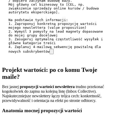
/ dopiero zaczynam budowę bazy.

Mój główny cel biznesowy to [CEL, np. 
zwiększenie sprzedaży online kursów / budowa 
autorytetu eksperckiego].

Na podstawie tych informacji:

1. Zaproponuj konkretną propozycję wartości 
mojego newslettera (value proposition)

2. Wymyśl 3 pomysły na lead magnety dopasowane 
do mojej grupy docelowej

3. Zasugeruj optymalną częstotliwość wysyłek i 
główne kategorie treści

4. Zaplanuj 4-mailową sekwencję powitalną dla 
nowych subskrybentów
Projekt wartości: po co komu Twoje
maile?
Bez jasnej
propozycji wartości newslettera
trudno przekonać
kogokolwiek do zapisu na kolejną listę (Inbox Collective).
Najskuteczniejsze newslettery łączy trójca cech: konkretność,
przewidywalność i orientacja na efekt po stronie odbiorcy.
Anatomia mocnej propozycji wartości