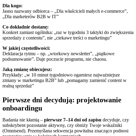
Dla kogo:
Jasno nazwany odbiorca – „Dla właścicieli małych e-commerce”,
„Dla marketerów B2B w IT”
Co dokładnie dostanę:
Konkret zamiast ogólnika: „raz w tygodniu 3 taktyki do zwiększenia
sprzedaży z contentu”, nie „ciekawe treści o marketingu”
W jakiej częstotliwości:
Deklaracja rytmu – np. „wtorkowy newsletter”, „piątkowe
podsumowanie”. Daje poczucie programu, nie chaosu.
Jaką zmianę obiecujesz:
Przykłady: „w 10 minut tygodniowo ogarniesz najważniejsze
zmiany w marketingu B2B” lub „pomagamy zamienić content w
realną sprzedaż”
Pierwsze dni decydują: projektowanie
onboardingu
Badania nie kłamią –
pierwsze 7–14 dni od zapisu
decyduje, czy
subskrybent pozostanie aktywny, czy obniży Twoje wskaźniki
(Omnisend). Przemyślana sekwencja powitalna znacząco podnosi