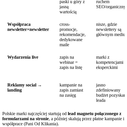
paski u góry z
ruchem
jasną
SEO/organiczn
wartością
Współpraca
cross-
nisze, gdzie
newsletter×newsletter
promocje,
newslettery są
rekomendacje,
głównym mediu
dedykowane
maile
Wydarzenia live
zapis na
marki z
webinar =
kompetencjami
zapis na listę
eksperckimi
Reklamy social →
kampanie na
jasno
landing
zapis zamiast
zdefiniowany
na zasięg
budżet pozyskan
leada
Polskie marki najczęściej startują od
lead magnetu połączonego z
formularzami na stronie
, a później skalują przez płatne kampanie i
współprace (Pani Od Klikania).