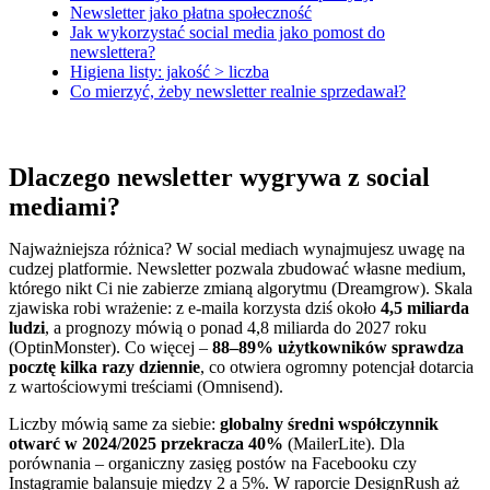
Newsletter jako płatna społeczność
Jak wykorzystać social media jako pomost do
newslettera?
Higiena listy: jakość > liczba
Co mierzyć, żeby newsletter realnie sprzedawał?
Dlaczego newsletter wygrywa z social
mediami?
Najważniejsza różnica? W social mediach wynajmujesz uwagę na
cudzej platformie. Newsletter pozwala zbudować własne medium,
którego nikt Ci nie zabierze zmianą algorytmu (Dreamgrow). Skala
zjawiska robi wrażenie: z e-maila korzysta dziś około
4,5 miliarda
ludzi
, a prognozy mówią o ponad 4,8 miliarda do 2027 roku
(OptinMonster). Co więcej –
88–89% użytkowników sprawdza
pocztę kilka razy dziennie
, co otwiera ogromny potencjał dotarcia
z wartościowymi treściami (Omnisend).
Liczby mówią same za siebie:
globalny średni współczynnik
otwarć w 2024/2025 przekracza 40%
(MailerLite). Dla
porównania – organiczny zasięg postów na Facebooku czy
Instagramie balansuje między 2 a 5%. W raporcie DesignRush aż