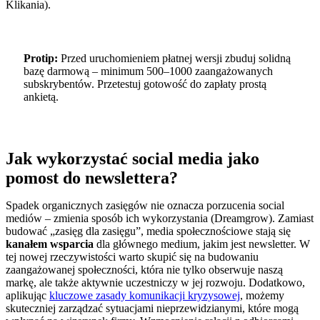
Klikania).
Protip:
Przed uruchomieniem płatnej wersji zbuduj solidną
bazę darmową – minimum 500–1000 zaangażowanych
subskrybentów. Przetestuj gotowość do zapłaty prostą
ankietą.
Jak wykorzystać social media jako
pomost do newslettera?
Spadek organicznych zasięgów nie oznacza porzucenia social
mediów – zmienia sposób ich wykorzystania (Dreamgrow). Zamiast
budować „zasięg dla zasięgu”, media społecznościowe stają się
kanałem wsparcia
dla głównego medium, jakim jest newsletter. W
tej nowej rzeczywistości warto skupić się na budowaniu
zaangażowanej społeczności, która nie tylko obserwuje naszą
markę, ale także aktywnie uczestniczy w jej rozwoju. Dodatkowo,
aplikując
kluczowe zasady komunikacji kryzysowej
, możemy
skuteczniej zarządzać sytuacjami nieprzewidzianymi, które mogą