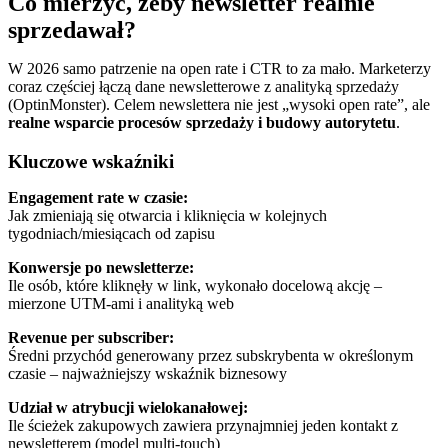
Co mierzyć, żeby newsletter realnie
sprzedawał?
W 2026 samo patrzenie na open rate i CTR to za mało. Marketerzy
coraz częściej łączą dane newsletterowe z analityką sprzedaży
(OptinMonster). Celem newslettera nie jest „wysoki open rate”, ale
realne wsparcie procesów sprzedaży i budowy autorytetu
.
Kluczowe wskaźniki
Engagement rate w czasie:
Jak zmieniają się otwarcia i kliknięcia w kolejnych
tygodniach/miesiącach od zapisu
Konwersje po newsletterze:
Ile osób, które kliknęły w link, wykonało docelową akcję –
mierzone UTM-ami i analityką web
Revenue per subscriber:
Średni przychód generowany przez subskrybenta w określonym
czasie – najważniejszy wskaźnik biznesowy
Udział w atrybucji wielokanałowej:
Ile ścieżek zakupowych zawiera przynajmniej jeden kontakt z
newsletterem (model multi-touch)