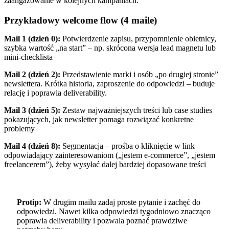
zaangażowanie w kolejnych kampaniach.
Przykładowy welcome flow (4 maile)
Mail 1 (dzień 0):
Potwierdzenie zapisu, przypomnienie obietnicy,
szybka wartość „na start” – np. skrócona wersja lead magnetu lub
mini-checklista
Mail 2 (dzień 2):
Przedstawienie marki i osób „po drugiej stronie”
newslettera. Krótka historia, zaproszenie do odpowiedzi – buduje
relację i poprawia deliverability.
Mail 3 (dzień 5):
Zestaw najważniejszych treści lub case studies
pokazujących, jak newsletter pomaga rozwiązać konkretne
problemy
Mail 4 (dzień 8):
Segmentacja – prośba o kliknięcie w link
odpowiadający zainteresowaniom („jestem e-commerce”, „jestem
freelancerem”), żeby wysyłać dalej bardziej dopasowane treści
Protip:
W drugim mailu zadaj proste pytanie i zachęć do
odpowiedzi. Nawet kilka odpowiedzi tygodniowo znacząco
poprawia deliverability i pozwala poznać prawdziwe