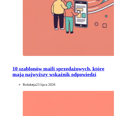
10 szablonów maili sprzedażowych, które
mają najwyższy wskaźnik odpowiedzi
Redakcja
23 lipca 2026