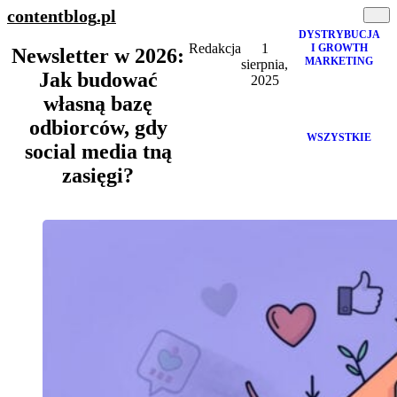
contentblog
.pl
DYSTRYBUCJA
Redakcja
1
I GROWTH
Newsletter w 2026:
MARKETING
sierpnia,
Jak budować
2025
własną bazę
odbiorców, gdy
WSZYSTKIE
social media tną
zasięgi?