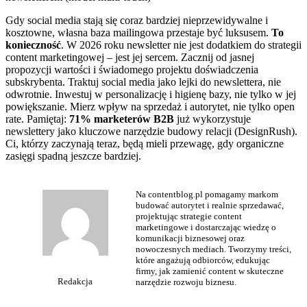
Gdy social media stają się coraz bardziej nieprzewidywalne i
kosztowne, własna baza mailingowa przestaje być luksusem.
To
konieczność
. W 2026 roku newsletter nie jest dodatkiem do strategii
content marketingowej – jest jej sercem. Zacznij od jasnej
propozycji wartości i świadomego projektu doświadczenia
subskrybenta. Traktuj social media jako lejki do newslettera, nie
odwrotnie. Inwestuj w personalizację i higienę bazy, nie tylko w jej
powiększanie. Mierz wpływ na sprzedaż i autorytet, nie tylko open
rate. Pamiętaj:
71% marketerów B2B
już wykorzystuje
newslettery jako kluczowe narzędzie budowy relacji (DesignRush).
Ci, którzy zaczynają teraz, będą mieli przewagę, gdy organiczne
zasięgi spadną jeszcze bardziej.
Na contentblog.pl pomagamy markom
budować autorytet i realnie sprzedawać,
projektując strategie content
marketingowe i dostarczając wiedzę o
komunikacji biznesowej oraz
nowoczesnych mediach. Tworzymy treści,
które angażują odbiorców, edukując
firmy, jak zamienić content w skuteczne
Redakcja
narzędzie rozwoju biznesu.