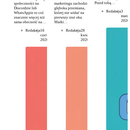
Przed tobą…
społeczności na
marketingu zachodzi
Discordzie lub
głęboka przemiana,
Redakcja
3
WhatsAppie to coś
której nie widać na
marc
znacznie więcej niż
pierwszy rzut oka.
2026
sama obecność na…
Marki…
Redakcja
16
Redakcja
28
czerwca
kwietnia
2026
2026