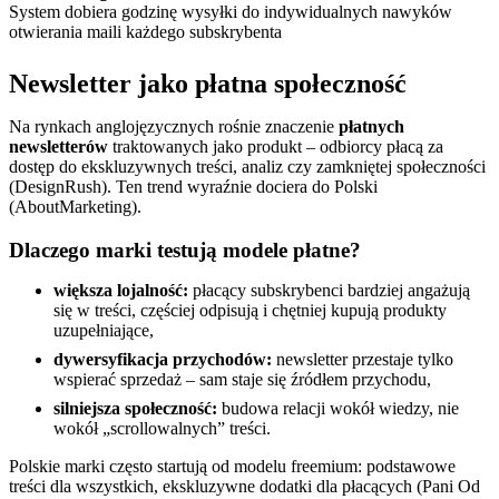
System dobiera godzinę wysyłki do indywidualnych nawyków
otwierania maili każdego subskrybenta
Newsletter jako płatna społeczność
Na rynkach anglojęzycznych rośnie znaczenie
płatnych
newsletterów
traktowanych jako produkt – odbiorcy płacą za
dostęp do ekskluzywnych treści, analiz czy zamkniętej społeczności
(DesignRush). Ten trend wyraźnie dociera do Polski
(AboutMarketing).
Dlaczego marki testują modele płatne?
większa lojalność:
płacący subskrybenci bardziej angażują
się w treści, częściej odpisują i chętniej kupują produkty
uzupełniające,
dywersyfikacja przychodów:
newsletter przestaje tylko
wspierać sprzedaż – sam staje się źródłem przychodu,
silniejsza społeczność:
budowa relacji wokół wiedzy, nie
wokół „scrollowalnych” treści.
Polskie marki często startują od modelu freemium: podstawowe
treści dla wszystkich, ekskluzywne dodatki dla płacących (Pani Od