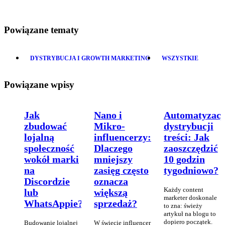
Powiązane tematy
DYSTRYBUCJA I GROWTH MARKETING
WSZYSTKIE
Powiązane wpisy
Jak
Nano i
Automatyzacj
zbudować
Mikro-
dystrybucji
lojalną
influencerzy:
treści: Jak
społeczność
Dlaczego
zaoszczędzić
wokół marki
mniejszy
10 godzin
na
zasięg często
tygodniowo?
Discordzie
oznacza
Każdy content
lub
większą
marketer doskonale
WhatsAppie?
sprzedaż?
to zna: świeży
artykuł na blogu to
dopiero początek.
Budowanie lojalnej
W świecie influencer