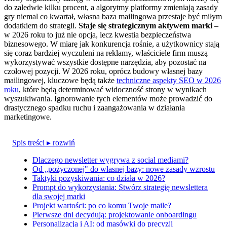
do zaledwie kilku procent, a algorytmy platformy zmieniają zasady
gry niemal co kwartał, własna baza mailingowa przestaje być miłym
dodatkiem do strategii.
Staje się strategicznym aktywem marki
–
w 2026 roku to już nie opcja, lecz kwestia bezpieczeństwa
biznesowego. W miarę jak konkurencja rośnie, a użytkownicy stają
się coraz bardziej wyczuleni na reklamy, właściciele firm muszą
wykorzystywać wszystkie dostępne narzędzia, aby pozostać na
czołowej pozycji. W 2026 roku, oprócz budowy własnej bazy
mailingowej, kluczowe będą także
techniczne aspekty SEO w 2026
roku
, które będą determinować widoczność strony w wynikach
wyszukiwania. Ignorowanie tych elementów może prowadzić do
drastycznego spadku ruchu i zaangażowania w działania
marketingowe.
Spis treści
▸ rozwiń
Dlaczego newsletter wygrywa z social mediami?
Od „pożyczonej" do własnej bazy: nowe zasady wzrostu
Taktyki pozyskiwania: co działa w 2026?
Prompt do wykorzystania: Stwórz strategię newslettera
dla swojej marki
Projekt wartości: po co komu Twoje maile?
Pierwsze dni decydują: projektowanie onboardingu
Personalizacja i AI: od masówki do precyzji