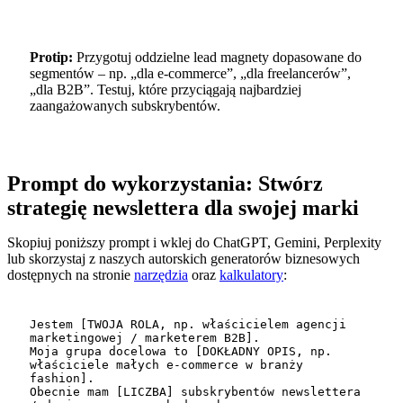
Protip:
Przygotuj oddzielne lead magnety dopasowane do
segmentów – np. „dla e-commerce”, „dla freelancerów”,
„dla B2B”. Testuj, które przyciągają najbardziej
zaangażowanych subskrybentów.
Prompt do wykorzystania: Stwórz
strategię newslettera dla swojej marki
Skopiuj poniższy prompt i wklej do ChatGPT, Gemini, Perplexity
lub skorzystaj z naszych autorskich generatorów biznesowych
dostępnych na stronie
narzędzia
oraz
kalkulatory
:
Jestem [TWOJA ROLA, np. właścicielem agencji 
marketingowej / marketerem B2B].

Moja grupa docelowa to [DOKŁADNY OPIS, np. 
właściciele małych e-commerce w branży 
fashion].

Obecnie mam [LICZBA] subskrybentów newslettera 