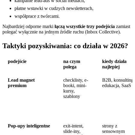
kampanie lead-ads w social mediach,
płatne wstawki w cudzych newsletterach,
współprace z twórcami.
Najbardziej odporne marki
łączą wszystkie trzy podejścia
zamiast
polegać wyłącznie na jednym źródle ruchu (Inbox Collective).
Taktyki pozyskiwania: co działa w 2026?
podejście
na czym
kiedy działa
polega
najlepiej
Lead magnet
checklisty, e-
B2B, konsulting,
premium
booki, mini-
edukacja, SaaS
kursy,
szablony
Pop-upy inteligentne
exit-intent,
strony z
slide-iny,
sensownym